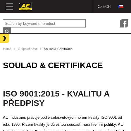
CZECH
SPECIALISTA NA
ENGLISH
AUTOMOBILOVÝ
AFTERMARKET
DUTCH
NAŠE SLUŽBY
SOULAD & CERTIFIKACE
GERMAN
Home
>
O společnosti
>
Soulad & Certifikace
DODACÍ, PLATEBNÍ A
SOUKROMÉ PODMÍNKY
FRENCH
SOULAD & CERTIFIKACE
ISO 9001:2015 - KVALITU A
PŘEDPISY
AE Industries pracuje podle celosvětových norem kvality ISO 9001 od
roku 1996. Řízení kvality je důležitou součástí naší firemní politiky. AE