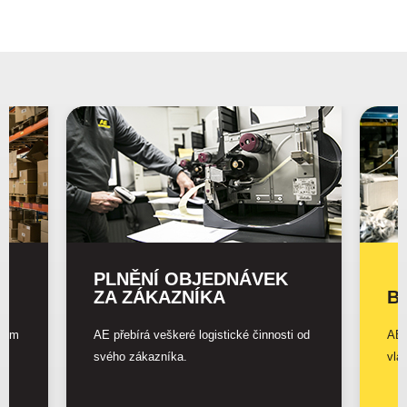
É
PLNĚNÍ OBJEDNÁVEK
ZA ZÁKAZNÍKA
B
ením
AE přebírá veškeré logistické činnosti od
AE 
svého zákazníka.
vla