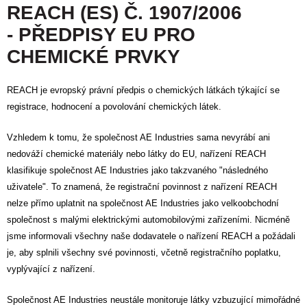
REACH (ES) Č. 1907/2006
- PŘEDPISY EU PRO
CHEMICKÉ PRVKY
REACH je evropský právní předpis o chemických látkách týkající se
registrace, hodnocení a povolování chemických látek.
Vzhledem k tomu, že společnost AE Industries sama nevyrábí ani
nedováží chemické materiály nebo látky do EU, nařízení REACH
klasifikuje společnost AE Industries jako takzvaného "následného
uživatele". To znamená, že registrační povinnost z nařízení REACH
nelze přímo uplatnit na společnost AE Industries jako velkoobchodní
společnost s malými elektrickými automobilovými zařízeními. Nicméně
jsme informovali všechny naše dodavatele o nařízení REACH a požádali
je, aby splnili všechny své povinnosti, včetně registračního poplatku,
vyplývající z nařízení.
Společnost AE Industries neustále monitoruje látky vzbuzující mimořádné