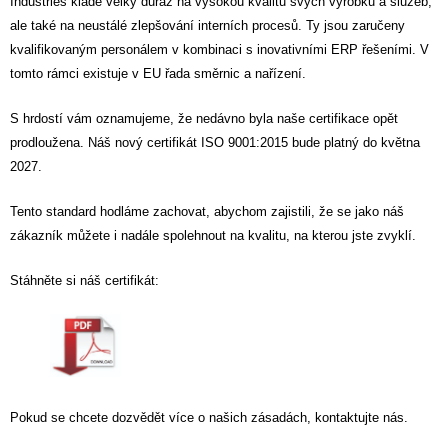
Industries klade velký důraz na vysokou kvalitu svých výrobků a služeb,
ale také na neustálé zlepšování interních procesů. Ty jsou zaručeny
kvalifikovaným personálem v kombinaci s inovativními ERP řešeními. V
tomto rámci existuje v EU řada směrnic a nařízení.
S hrdostí vám oznamujeme, že nedávno byla naše certifikace opět
prodloužena. Náš nový certifikát ISO 9001:2015 bude platný do května
2027.
Tento standard hodláme zachovat, abychom zajistili, že se jako náš
zákazník můžete i nadále spolehnout na kvalitu, na kterou jste zvyklí.
Stáhněte si náš certifikát:
Pokud se chcete dozvědět více o našich zásadách, kontaktujte nás.