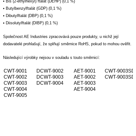
• Bis (2-ethylhexyl) ftalát (DEHP) (0,1 %)
• Butylbenzylftalát (GDP) (0,1 %)
• Dibutylftalát (DBP) (0,1 %)
• Diisolutylftalát (DIBP) (0,1 %)
Společnost AE Industries zpracovává pouze produkty, u nichž její
dodavatelé prohlašují, že splňují směrnice RoHS, pokud to mohou ověřit.
Následující výrobky nejsou v souladu s touto směrnicí:
CWT-9001
DCWT-9002
AET-9001
CWT-9003SD
CWT-9002
DCWT-9003
AET-9002
CWT-9003SD
CWT-9003
DCWT-9004
AET-9003
CWT-9004
AET-9004
CWT-9005